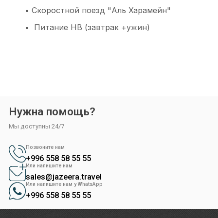
• Скоростной поезд "Аль Харамейн"
бо за ваш интерес к нашей компании,
• Питание HB (завтрак +ужин)
подтвердите свой профиль в
ждения профиля нужно:
еру на своём телефоне и наведите её на QR-код.
аше приложение (бот). Откройте его.
делит, что вы открыли бот, свяжет его с вашим аккаунтом и
Нужна помощь?
ваш профиль.
Мы доступны 24/7
Позвоните нам
+996 558 58 55 55
Или напишите нам
sales@jazeera.travel
Или напишите нам у WhatsApp
+996 558 58 55 55