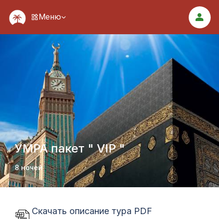
Меню
УМРА пакет " VIP "
8 ночей
Скачать описание тура PDF