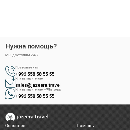
бо за ваш интерес к нашей компании,
подтвердите свой профиль в
ждения профиля нужно:
еру на своём телефоне и наведите её на QR-код.
аше приложение (бот). Откройте его.
Нужна помощь?
делит, что вы открыли бот, свяжет его с вашим аккаунтом и
Мы доступны 24/7
ваш профиль.
Позвоните нам
+996 558 58 55 55
Или напишите нам
sales@jazeera.travel
Или напишите нам у WhatsApp
+996 558 58 55 55
Основное
Помощь