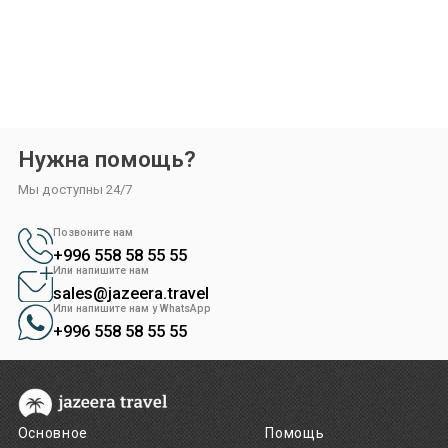
бо за ваш интерес к нашей компании,
подтвердите свой профиль в
ждения профиля нужно:
еру на своём телефоне и наведите её на QR-код.
аше приложение (бот). Откройте его.
Нужна помощь?
делит, что вы открыли бот, свяжет его с вашим аккаунтом и
Мы доступны 24/7
ваш профиль.
Позвоните нам
+996 558 58 55 55
Или напишите нам
sales@jazeera.travel
Или напишите нам у WhatsApp
+996 558 58 55 55
Основное
Помощь